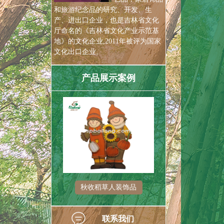
和旅游纪念品的研究、开发、生
产、进出口企业，也是吉林省文化
厅命名的《吉林省文化产业示范基
地》的文化企业,2011年被评为国家
文化出口企业。
产品展示案例
巫装饰品
秋收稻草人装饰品
丰收节南
联系我们