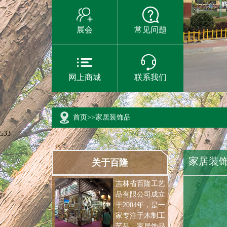


展会
常见问题


网上商城
联系我们
首页
>>
家居装饰品
533
家居装
关于百隆
吉林省百隆工艺
品有限公司成立
于2004年，是一
家专注于木制工
艺品，家居饰品