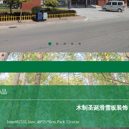
饰品
木制圣诞滑雪板装饰
Item#82535,Size:,48*21*6cm,Pack:12cs/ctn