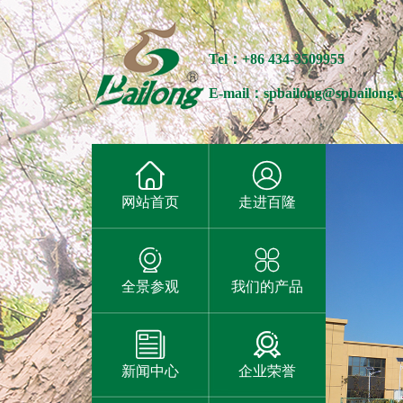
Tel：+86 434-3509955
E-mail：spbailong@spbailong.


网站首页
走进百隆


全景参观
我们的产品


新闻中心
企业荣誉