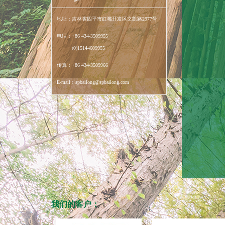
地址：吉林省四平市红嘴开发区文凯路2977号
电话：+86 434-3509955
(0)15144609955
传真：+86 434-3509966
E-mail：spbailong@spbailong.com
我们的客户：