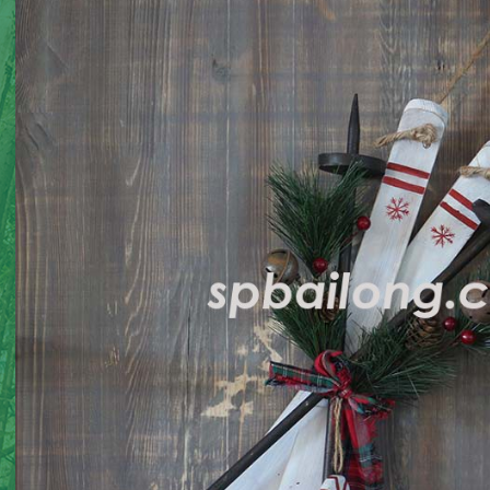
瓜装饰品
丰收装饰品
万圣节侏