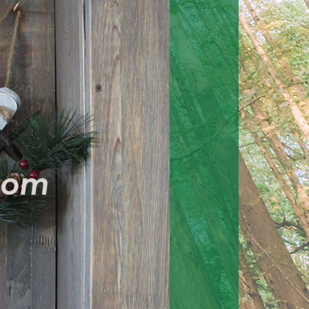
儒缠绕装饰
万圣节卡片夹
万圣节
品